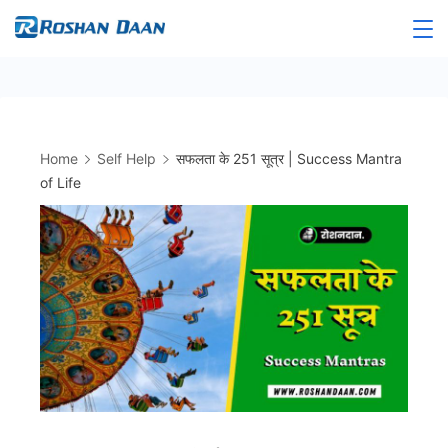
Skip
to
Roshandaan
content
Home
Self Help
सफलता के 251 सूत्र | Success Mantra
of Life