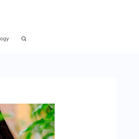
andaan
logy