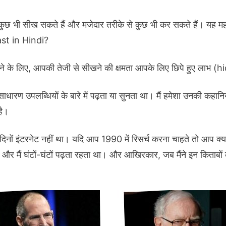
महार
हासि
े कुछ भी सीख सकते हैं और मजेदार तरीके से कुछ भी कर सकते हैं। यह 
करने
ast in Hindi?
का
फार्मूल
 होने के लिए, आपकी तेजी से सीखने की क्षमता आपके लिए छिपे हुए ला
–
How
धारण उपलब्धियों के बारे में पढ़ता या सुनता था। मैं हमेशा उनकी कहान
to
है।
lear
fast
दिनों इंटरनेट नहीं था। यदि आप 1990 में रिसर्च करना चाहते तो आप क्य
in
Hind
क था और मैं घंटों-घंटों पढ़ता रहता था। और आखिरकार, जब मैंने इन किताब