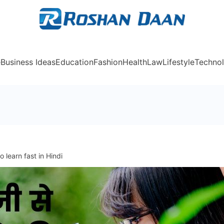
Rosh
e
Business Ideas
Education
Fashion
Health
Law
Lifestyle
Techno
to learn fast in Hindi