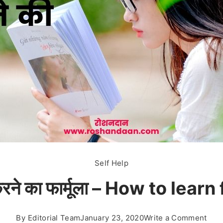
Self Help
रने का फार्मूला – How to learn
on
By
Editorial Team
January 23, 2020
Write a Comment